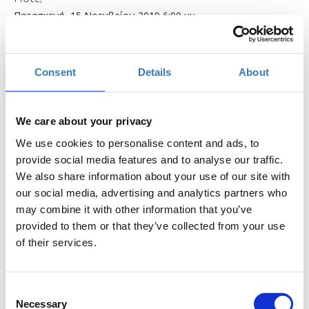
Παρασκευή, 15 Νοεμβρίου 2019
6:00 μμ
Προσθήκη στο ημερολόγιό σας
Consent
Details
About
H2B HUB, Ηράκλειο
Η περίοδος εγγραφών έχει λήξει.
We care about your privacy
Συμμετοχή
We use cookies to personalise content and ads, to
provide social media features and to analyse our traffic.
We also share information about your use of our site with
our social media, advertising and analytics partners who
may combine it with other information that you’ve
provided to them or that they’ve collected from your use
Το σεμινάριο απευθύνεται σε εκπαιδευτικούς Α/θμιας και
of their services.
Β/θμιας Εκπαίδευσης (Δημόσιας και Ιδιωτικής) οι οποίοι
επιθυμούν να εξοικειωθούν και να μάθουν πώς τα
Stylesheets και τα CSS μπορούν να συνδυάστουν για να
Consent
Necessary
εμφανιστεί στον browser του χρήστη μιας εκπαιδευτικής
Selection