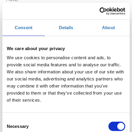
Παρασκευή, 4 Οκτωβρίου 2019
6:00 μμ
Προσθήκη στο ημερολόγιό σας
Consent
Details
About
H2B HUB, Ηράκλειο
We care about your privacy
Η περίοδος εγγραφών έχει λήξει.
Συμμετοχή
We use cookies to personalise content and ads, to
provide social media features and to analyse our traffic.
We also share information about your use of our site with
our social media, advertising and analytics partners who
may combine it with other information that you’ve
provided to them or that they’ve collected from your use
of their services.
Το σεμινάριο απευθύνεται σε εκπαιδευτικούς Α/θμιας και
Β/θμιας Εκπαίδευσης (Δημόσιας και Ιδιωτικής) οι οποίοι
επιθυμούν να εξοικειωθούν με τα βασικά στοιχεία μιας
Consent
ιστοσελίδας και να μάθουν πώς μπορούν να την
Necessary
Selection
κατασκευάσουν με τη χρήση κώδικα HTML. Στο παρόν