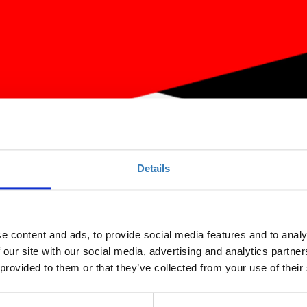
Details
Site (για εκπαιδευτικούς) (Irakleio)
e content and ads, to provide social media features and to analy
 our site with our social media, advertising and analytics partn
 provided to them or that they’ve collected from your use of their
Ποσότητα
Η περίοδος εγγραφών