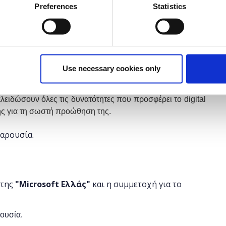
έχει λήξει.
Preferences
Statistics
Use necessary cookies only
ριο, οι ενδιαφερόμενοι θα γνωρίσουν τους τρόπους με
ισκεψιμότητα μιας εκπαιδευτικής ιστοσελίδας ή blog και
λειδώσουν όλες τις δυνατότητες που προσφέρει το digital
ης για τη σωστή προώθηση της.
παρουσία.
 της
"
Microsoft
Ελλάς"
και η
συμμετοχή για το
ρουσία.