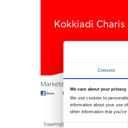
Consent
Marketing Τips for your Blog / 
We care about your privacy
We use cookies to personalis
information about your use of
other information that you’ve
Συμμετοχή
Consent