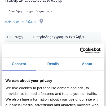
Τετάρτη, 29 Ιανουαρίου 2020
6:00 μμ
Προσθήκη στο ημερολόγιό σας
H2B HUB, Ηράκλειο
Η περίοδος εγγραφών έχει λήξει.
Συμμετοχή
Consent
Details
About
Το σεμινάριο απευθύνεται σε εκπαιδευτικούς Α/
θμιας και Β/θμιας Εκπαίδευσης (Δημόσιας και
We care about your privacy
Ιδιωτικής), οι οποίοι επιθυμούν να γνωρίσουν πως
μπορούν να βοηθήσουν τους μαθητές τους να
We use cookies to personalise content and ads, to
πλοηγούνται με ασφάλεια στα κοινωνικά δίκτυα.
provide social media features and to analyse our traffic.
We also share information about your use of our site with
Η ενσωμάτωση των μέσων κοινωνικών δικτύωσης
our social media, advertising and analytics partners who