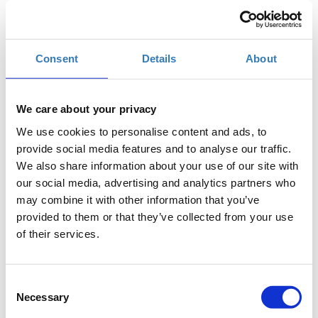
Τρίτη, 28 Μαΐου 2019
6:00 μμ
Προσθήκη στο ημερολόγιό σας
Consent
Details
About
H2B HUB, Ηράκλειο
We care about your privacy
Η περίοδος εγγραφών έχει λήξει.
Συμμετοχή
We use cookies to personalise content and ads, to
provide social media features and to analyse our traffic.
We also share information about your use of our site with
our social media, advertising and analytics partners who
may combine it with other information that you’ve
provided to them or that they’ve collected from your use
Το σεμινάριο απευθύνεται σε εκπαιδευτικούς Α/
of their services.
θμιας και Β/θμιας Εκπαίδευσης (Δημόσιας και
Ιδιωτικής), οι οποίοι επιθυμούν να εξοικειωθούν με
τη χρήση του Scratch και να μάθουν πως μπορούν να
Consent
Necessary
δημιουργήσουν εκπαιδευτικές ιστορίες και
Selection
παιχνίδια, οι οποίες προάγουν την βιωματική