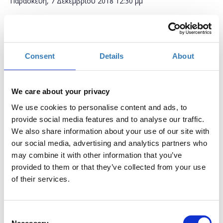
Παρασκευή, 7 Δεκεμβρίου 2018
12:30 μμ
Προσθήκη στο ημερολόγιό σας
H2B HUB, Ηράκλειο
Consent
Details
About
Η περίοδος εγγραφών έχει λήξει.
Συμμετοχή
We care about your privacy
We use cookies to personalise content and ads, to
provide social media features and to analyse our traffic.
We also share information about your use of our site with
our social media, advertising and analytics partners who
may combine it with other information that you’ve
It’s the digital era! Οι μελλοντικοί σου εργοδότες
provided to them or that they’ve collected from your use
βρίσκονται online, εσύ; Πώς μπορείς να δημιουργήσεις
of their services.
ένα digital cv και να κάνεις το profile σου ελκυστικό; Ποια
είναι τα top skills για το 2017; Μάθε πώς να παρουσιάζεις
τα πιο δυνατά σου σημεία και χτίσε ένα “brand” γύρω από
Consent
τον εαυτό σου. Ανακάλυψε top tips από διεθνείς recruiters
Necessary