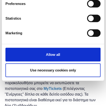
Preferences
Διάρκεια προγράμματος: 2 ώρες.
Στο H2B HUB.
Statistics
Η εκδήλωση γίνεται
με την υποστήριξη της
"
Microsoft
Ελλάς"
και η
συμμετοχή για το κοινό είναι
Marketing
δωρεάν.
* Τα μαθήματα γίνονται μόνο με φυσική παρουσία.
* Τα μαθήματα με το ίδιο τίτλο έχουν και το ίδιο
Allow all
περιεχόμενο, οπότε επιλέξτε να κάνετε έγγραφή μόνο σε
ένα, αυτό που σας βολεύει περισσότερο σε ώρες και
ημέρες.
Use necessary cookies only
* Μετά το τέλος τον μαθημάτων και αφού το έχετε
παρακολουθήσει μπορείτε να εκτυπώσετε τα
πιστοποιητικά ​σας στο
MyTickets
(Επιλέγοντας
"Ενέργειες" δίπλα σε κάθε δελτίο εισόδου σας). Τα
πιστοποιητικά είναι διαθέσιμα εκεί για το διάστημα των
δύο (2) εβδομάδων.