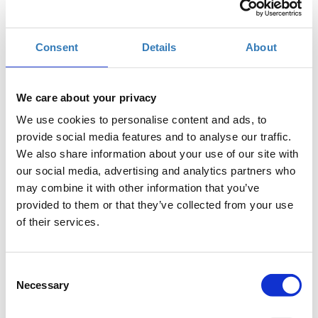
Προσθήκη στο ημερολόγιό σας
Consent
Details
About
H2B HUB, Ηράκλειο
Η περίοδος εγγραφών έχει λήξει.
Συμμετοχή
We care about your privacy
We use cookies to personalise content and ads, to
provide social media features and to analyse our traffic.
We also share information about your use of our site with
our social media, advertising and analytics partners who
may combine it with other information that you’ve
provided to them or that they’ve collected from your use
Παρακολουθώντας το συγκεκριμένο σεμινάριο, οι
of their services.
ενδιαφερόμενοι θα γνωρίσουν τους τρόπους με τους
οποίους μπορούν να αυξήσουν την επισκεψιμότητα του
προσωπικού τους blog ή site, μέσα από τη χρήση των
Consent
Necessary
social media.
Selection
Τα μαθήματα γίνονται μόνο με φυσική παρουσία.