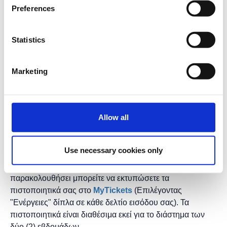
Preferences
Διάρκεια προγράμματος: 2 ώρες.
Στο H2B HUB.
Statistics
Η εκδήλωση γίνεται
με την υποστήριξη της
"
Microsoft
Ελλάς"
και η
συμμετοχή για το κοινό είναι
Marketing
δωρεάν.
* Τα μαθήματα γίνονται μόνο με φυσική παρουσία.
* Τα μαθήματα με το ίδιο τίτλο έχουν και το ίδιο
Allow all
περιεχόμενο, οπότε επιλέξτε να κάνετε έγγραφή μόνο σε
ένα, αυτό που σας βολεύει περισσότερο σε ώρες και
ημέρες.
Use necessary cookies only
* Μετά το τέλος τον μαθημάτων και αφού το έχετε
παρακολουθήσει μπορείτε να εκτυπώσετε τα
πιστοποιητικά ​σας στο
MyTickets
(Επιλέγοντας
"Ενέργειες" δίπλα σε κάθε δελτίο εισόδου σας). Τα
πιστοποιητικά είναι διαθέσιμα εκεί για το διάστημα των
δύο (2) εβδομάδων.