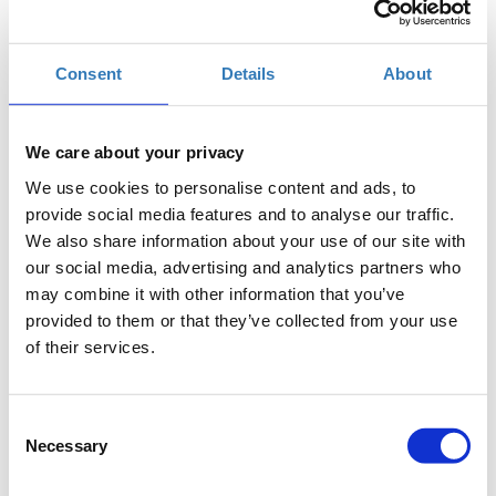
Προσθήκη στο ημερολόγιό σας
Consent
Details
About
H2B HUB, Ηράκλειο
Η περίοδος εγγραφών έχει λήξει.
Συμμετοχή
We care about your privacy
We use cookies to personalise content and ads, to
provide social media features and to analyse our traffic.
We also share information about your use of our site with
our social media, advertising and analytics partners who
may combine it with other information that you’ve
Παρακολουθώντας το συγκεκριμένο σεμινάριο, οι
provided to them or that they’ve collected from your use
ενδιαφερόμενοι θα γνωρίσουν τους τρόπους με τους
of their services.
οποίους μπορούν να αυξήσουν την επισκεψιμότητα του
προσωπικού τους blog ή site, μέσα από τη χρήση των
social media.
Consent
Necessary
Selection
Τα μαθήματα γίνονται μόνο με φυσική παρουσία.