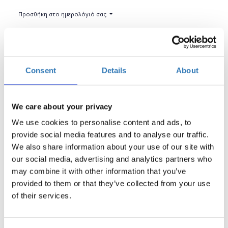
Προσθήκη στο ημερολόγιό σας
H2B HUB, Ηράκλειο
Η περίοδος εγγραφών έχει λήξει.
Συμμετοχή
Consent
Details
About
We care about your privacy
We use cookies to personalise content and ads, to
provide social media features and to analyse our traffic.
We also share information about your use of our site with
Εάν επιθυμείτε και εσείς να πληροφορηθείτε για τον
our social media, advertising and analytics partners who
τρόπο με τον οποίο μπορείτε να δημιουργήσετε
may combine it with other information that you’ve
επιστολές, βιογραφικά, ετικέτες και πολλά άλλα ακόμη
provided to them or that they’ve collected from your use
ξεκινώντας από μία και μόνο λευκή σελίδα του Microsoft
of their services.
Word, τότε μη διστάσετε να δηλώσετε συμμετοχή. Στη
συνέχεια, θα περιηγηθείτε στους τρόπους