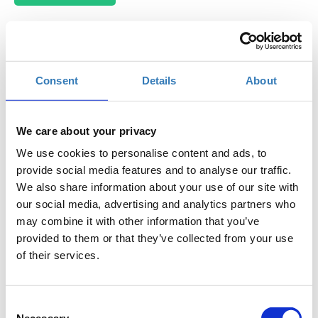
Consent
Details
About
Το workshop έχει στόχο να δώσει την δυνατότητα στους
συμμετέχοντες να εκπαιδευτούν στη χρήση σημαντικών
μέσων κοινωνικής δικτύωσης, να μάθουν τον τρόπο
We care about your privacy
μέτρησης της αποτελεσματικότητας του Digital Marketing
και να δουν βέλτιστες πρακτικές απο καταξιωμένα brands.
We use cookies to personalise content and ads, to
provide social media features and to analyse our traffic.
Συνοπτικό πρόγραμμα:
We also share information about your use of our site with
Βασικές Έννοιες Digital Marketing
our social media, advertising and analytics partners who
Τάσεις των Social Media στην Ελλάδα σήμερα και
may combine it with other information that you’ve
διεθνώς: Facebook, Linkedln,Twitter, Snapchat,
provided to them or that they’ve collected from your use
Instagram, YouTube
of their services.
Δημιουργία business profile στα social media
Dos and Don’ts του Social Media Marketing
Δημιουργία διαφημιστικής προβολής μέσω social
Consent