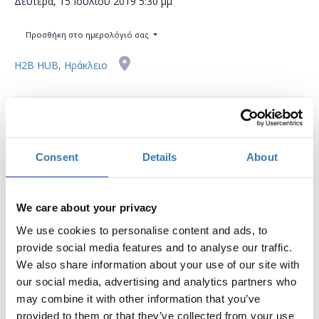
Δευτέρα, 15 Ιουλίου 2019
5:30 μμ
Προσθήκη στο ημερολόγιό σας
H2B HUB, Ηράκλειο
Η περίοδος εγγραφών έχει λήξει.
Συμμετοχή
Consent
Details
About
We care about your privacy
We use cookies to personalise content and ads, to
Το workshop έχει στόχο να δώσει την δυνατότητα στους
provide social media features and to analyse our traffic.
συμμετέχοντες να εκπαιδευτούν στη χρήση σημαντικών
We also share information about your use of our site with
μέσων κοινωνικής δικτύωσης, να μάθουν τον τρόπο
our social media, advertising and analytics partners who
μέτρησης της αποτελεσματικότητας του Digital Marketing
may combine it with other information that you’ve
και να δουν βέλτιστες πρακτικές απο καταξιωμένα brands.
provided to them or that they’ve collected from your use