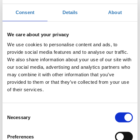
ιδιαίτερη αναφορά στα σύγχρονα χαρακτηριστικά της
δημοφιλούς γλώσσας.
Consent
Details
About
Απευθύνεται σε άτομα με μικρή ή καθόλου εμπειρία στη
γλώσσα javascript, που θέλουν να ενταχθούν στην αγορά
We care about your privacy
εργασίας ως intern/senior developers ή που
ενδιαφέρονται να δημιουργήσουν τη δική τους ιστοσελίδα
We use cookies to personalise content and ads, to
για την προώθηση των επαγγελματικών τους επιδιώξεων.
provide social media features and to analyse our traffic.
We also share information about your use of our site with
Προαπαιτούμενα
our social media, advertising and analytics partners who
Πολύ καλή εξοικείωση με HTML & CSS
may combine it with other information that you’ve
ή παρακολούθηση του σεμιναρίου "HTML5/CSS3 for
provided to them or that they’ve collected from your use
Beginners. An Introduction to Front-end web
of their services.
development".
Βασικά Σημεία
Consent
Necessary
Selection
- Εισαγωγή στη JavaScript (τι είναι, που χρησιμοποιείται,
τι μπορώ να κάνω με αυτή)
Preferences
- Variables (var, let, const) // Basic Data types (Strings,