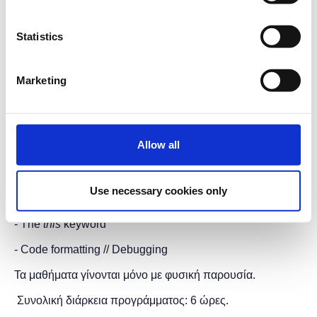
Numbers, Arrays, Booleans) // Operators // Advanced
data types (objects)
Statistics
- Functions
- Loops (for/while) // Conditional execution
Marketing
- Events // Basic DOM manipulations (img src,
innerHTML)
Allow all
- Object Oriented Programming and Classes
- Scope // Closures // Callbacks // Promises
Use necessary cookies only
- JSON
- The
this
keyword
- Code formatting // Debugging
Τα μαθήματα γίνονται μόνο με φυσική παρουσία.
Συνολική διάρκεια προγράμματος: 6 ώρες.