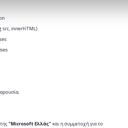
ion
g src, innerHTML)
ses
ises
παρουσία.
 της
"
Microsoft
Ελλάς"
και η
συμμετοχή για το