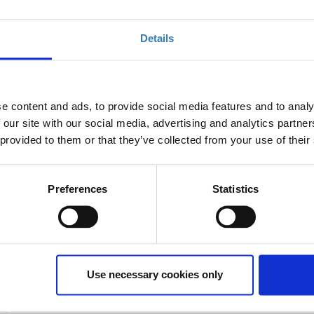
βασικά εργαλεία της Javascript, τη δομή και τις
Details
ορά στα σύγχρονα χαρακτηριστικά της δημοφιλούς
ου εμπειρία στη γλώσσα javascript, που θέλουν να
e content and ads, to provide social media features and to analy
rn/senior developers ή που ενδιαφέρονται να
 our site with our social media, advertising and analytics partn
α για την προώθηση των επαγγελματικών τους
 provided to them or that they’ve collected from your use of their
Preferences
Statistics
SS.
ow to become a front end developer
υ χρησιμοποιείται, τι μπορώ να κάνω με αυτή)
Use necessary cookies only
a types (Strings, Numbers, Arrays, Booleans) //
s)