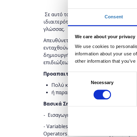
Σε αυτό το σεμινάριο θα αναλύσουμε τα 
Consent
ιδιαιτερότητές της, με ιδιαίτερη αναφ
γλώσσας.
We care about your privacy
Απευθύνεται σε άτομα με μικρή ή καθόλ
We use cookies to personalis
ενταχθούν στην αγορά εργασίας ως inte
information about your use of
δημιουργήσουν τη δική τους ιστοσελίδ
other information that you’ve
επιδιώξεων.
Προαπαιτούμενα
Consent
Necessary
Selection
Πολύ καλή εξοικείωση με HTML & C
ή παρακολούθηση του σεμιναρίου
H
Βασικά Σημεία
- Εισαγωγή στη JavaScript (τι είναι, πο
- Variables (var, let, const) // Basic Dat
Operators // Advanced data types (object