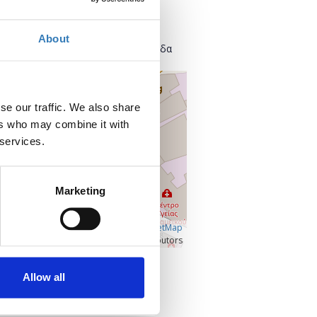
Found.ation
Ευρυσθέως 2
118 54 Αθήνα
About
Κεντρικός Τομέας Αθηνών, Ελλάδα
+
–
se our traffic. We also share
ers who may combine it with
 services.
Marketing
Â©
OpenLayers
|
OpenStreetMap
contributors
Προβολή μεγαλύτερου χάρτη
Allow all
Επικοινωνία