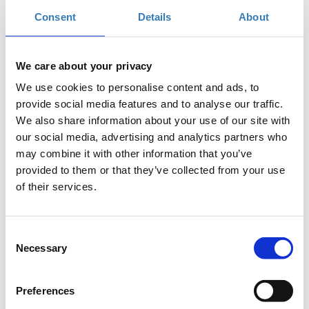
γλώσσας.
Consent
Details
About
Απευθύνεται σε άτομα με μικρή ή καθόλου εμπειρία
στη γλώσσα javascript, που θέλουν να ενταχθούν
στην αγορά εργασίας ως intern/senior developers ή
We care about your privacy
που ενδιαφέρονται να δημιουργήσουν τη δική τους
We use cookies to personalise content and ads, to
ιστοσελίδα για την προώθηση των επαγγελματικών
provide social media features and to analyse our traffic.
τους επιδιώξεων.
We also share information about your use of our site with
Προαπαιτούμενα
our social media, advertising and analytics partners who
may combine it with other information that you’ve
Πολύ καλή εξοικείωση με HTML & CSS.
provided to them or that they’ve collected from your use
ή παρακολούθηση του σεμιναρίου
How to
of their services.
become a front end developer
Βασικά Σημεία
Consent
- Εισαγωγή στη JavaScript (τι είναι, που
Necessary
Selection
χρησιμοποιείται, τι μπορώ να κάνω με αυτή)
- Variables (var, let, const) // Basic Data types (Strings,
Preferences
Numbers, Arrays, Booleans) // Operators // Advanced