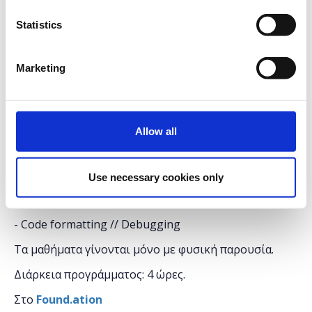
data types (objects)
Statistics
- Functions
- Loops (for/while) // Conditional execution
Marketing
- Events // Basic DOM manipulations (img src,
innerHTML)
- Object Oriented Programming and Classes
Allow all
- Scope // Closures // Callbacks // Promises
- JSON
Use necessary cookies only
- The
this
keyword
- Code formatting // Debugging
Τα μαθήματα γίνονται μόνο με φυσική παρουσία.
Διάρκεια προγράμματος: 4 ώρες.
Στο
Found.ation