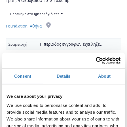
Τρίτη, 9 Οκτωβρίου 2018
10:00 πμ
Προσθήκη στο ημερολόγιό σας
Found.ation, Αθήνα
Η περίοδος εγγραφών έχει λήξει.
Συμμετοχή
Consent
Details
About
Σε ποιους απευθύνεται:
We care about your privacy
Σε άτομα με εμπειρία στη γλώσσα javascript, που
We use cookies to personalise content and ads, to
θέλουν να γνωρίσουν ένα από τα πιο δημοφιλή JS
provide social media features and to analyse our traffic.
Frameworks.
We also share information about your use of our site with
our social media, advertising and analytics partners who
Προαπαιτούμενα: