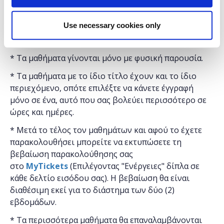
Η εκδήλωση γίνεται
με την υποστήριξη της
Use necessary cookies only
"
Microsoft
Hellas"
και η
συμμετοχή για το κοινό
είναι δωρεάν.
* Τα μαθήματα γίνονται μόνο με φυσική παρουσία.
* Τα μαθήματα με το ίδιο τίτλο έχουν και το ίδιο
περιεχόμενο, οπότε επιλέξτε να κάνετε έγγραφή
μόνο σε ένα, αυτό που σας βολεύει περισσότερο σε
ώρες και ημέρες.
* Μετά το τέλος τον μαθημάτων και αφού το έχετε
παρακολουθήσει μπορείτε να εκτυπώσετε τη
βεβαίωση παρακολούθησης ​σας
στο
MyTickets
(Επιλέγοντας "Ενέργειες" δίπλα σε
κάθε δελτίο εισόδου σας). Η βεβαίωση θα είναι
διαθέσιμη εκεί για το διάστημα των δύο (2)
εβδομάδων.
* Τα περισσότερα μαθήματα θα επαναλαμβάνονται