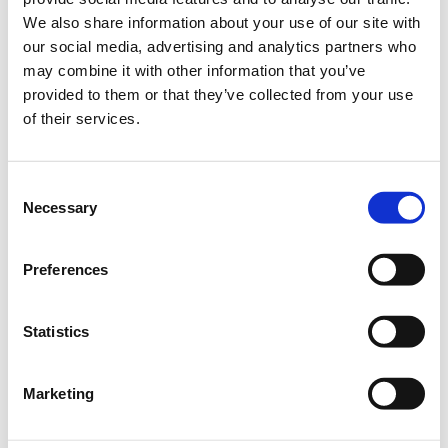
ενότητες. Μια εφαρμογή που βοηθάει να μοιραστείτε
We also share information about your use of our site with
με τους μαθητές σας σημειώσεις, ομαδικές εργασίες
our social media, advertising and analytics partners who
και ασκήσεις για το σπίτι. Ανακαλύψτε πώς μπορείτε
may combine it with other information that you’ve
να δημιουργήσετε, να οργανώσετε και να
provided to them or that they’ve collected from your use
μοιραστείτε δυναμικά και με πλούσιο περιεχόμενο
of their services.
όλες τις σημειώσεις σας. Τέλος, θα μάθετε πως
μπορείτε να κάνετε το μάθημα σας διαδραστικό με
Consent
δυνατότητες ήχου και βίντεο.
Necessary
Selection
Θεματικές ενότητες
Preferences
Σύγχρονος εκπαιδευτικός
Εισαγωγή στο OneNote
Statistics
Δημιουργία τάξης
Δημιουργία θεματικής ενότητας
Πρόσκληση μαθητών
Marketing
Εργασίες μαθητών
Ανακοινώσεις μαθημάτων