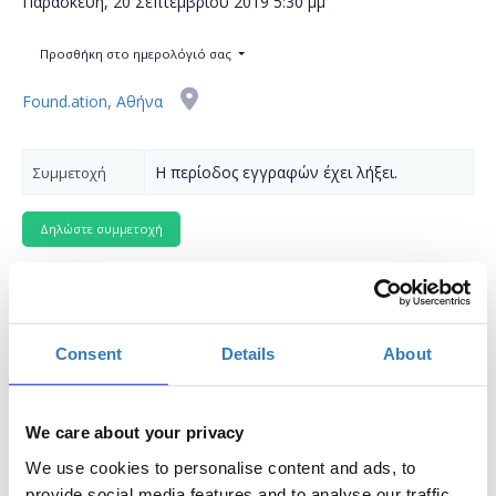
Παρασκευή, 20 Σεπτεμβρίου 2019
5:30 μμ
Προσθήκη στο ημερολόγιό σας
Found.ation, Αθήνα
Η περίοδος εγγραφών έχει λήξει.
Συμμετοχή
Consent
Details
About
Το σεμινάριο απευθύνεται σε εκπαιδευτικούς Α/
θμιας και Β/θμιας Εκπαίδευσης (Δημόσιας και
Ιδιωτικής), οι οποίοι επιθυμούν να ανακαλύψουν
We care about your privacy
πώς με το Microsoft OneNote μπορούν να
δημιουργήσουν ψηφιακά σημειωματάρια για
We use cookies to personalise content and ads, to
ακαδημαϊκούς σκοπούς σε διάφορες θεματικές
provide social media features and to analyse our traffic.