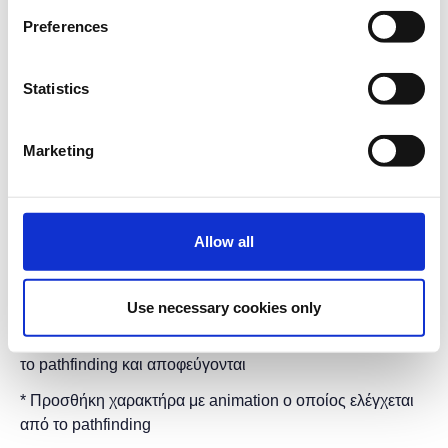
απαραίτητη αλλά θα βοηθούσε.
Preferences
Θεματολογία
* Πως δημιουργείται το Navigation Mesh για το
Statistics
pathfinding
* Πως δημιουργούνται χαρακτήρες με διαφορετικές
Marketing
ρυθμίσεις για pathfinding
* Πως προστίθενται στατικά και δυναμικά εμπόδια
Allow all
* Σύνδεση δύο διαφορετικών Navigation Meshes
* Pathfinding σε κάθετες ή άλλου προσανατολισμού
επιφάνειες
Use necessary cookies only
* Προσθήκη επιφανειών που θεωρούνται επικίνδυνες για
το pathfinding και αποφεύγονται
* Προσθήκη χαρακτήρα με animation ο οποίος ελέγχεται
από το pathfinding