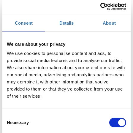
* προσέλθουν με δικούς τους υπολογιστές.
* έχουν εγκατεστημένη τη Unity 2019 ή μεταγενέστερη
Consent
Details
About
και να την έχουν ενεργοποιήσει.
Σύντομη περιγραφή
We care about your privacy
Η Unity είναι μια μηχανή κατασκευής παιχνιδιών. Ωστόσο
We use cookies to personalise content and ads, to
σήμερα χρησιμοποιείται πέρα από παιχνίδια και για
provide social media features and to analyse our traffic.
πολλούς άλλους σκοπούς όπως δημιουργία simulations,
We also share information about your use of our site with
αρχιτεκτονικά σχέδια, παραγωγή διαδραστικών ταινιών,
our social media, advertising and analytics partners who
επαυξημένη πραγματικότητα (AR) κα. Το μάθημα αυτό
may combine it with other information that you’ve
αποσκοπεί στο να δείξει πως γίνεται σε ένα 3D παιχνίδι
provided to them or that they’ve collected from your use
να προστεθεί pathfinding, δηλαδή οι χαρακτήρες του
of their services.
παιχνιδιού να μπορούν να μεταβαίνουν χωρίς βοήθεια
από τον παίκτη, από το ένα σημείο στο άλλο
αποφεύγοντας εμπόδια.
Consent
Necessary
Η παρακολούθηση του μαθήματος "Βασικές δεξιότητες
Selection
δημιουργίας 3D παιχνιδιών στη Unity" δεν είναι