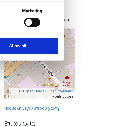
Found.ation
Ευρυσθέως 2
Marketing
118 54 Αθήνα
Κεντρικός Τομέας Αθηνών, Ελλάδα
+
–
Allow all
Â©
OpenLayers
|
OpenStreetMap
contributors
Προβολή μεγαλύτερου χάρτη
Επικοινωνία