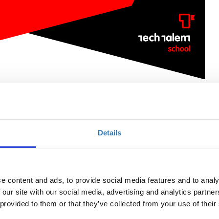
al Media
Details
Ποσότητα
Η περίοδος εγγραφών
έχει λήξει.
e content and ads, to provide social media features and to analy
 our site with our social media, advertising and analytics partn
 provided to them or that they’ve collected from your use of their