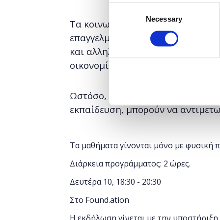
Consent
Necessary
Selection
Τα κοινωνικά δίκτυα έχουν μαζικ
επαγγελματική ζωή μας. Έχουν αλ
και αλληλεπιδρούμε με τους φίλου
οικονομία και την κοινωνία σε ατ
Ωστόσο, κρύβουν και συγκεκριμένο
εκπαίδευση, μπορούν να αντιμετω
Τα μαθήματα γίνονται μόνο με φυσική 
Διάρκεια προγράμματος: 2 ώρες.
Δευτέρα 10, 18:30 - 20:30
Στο Found.ation
Η εκδήλωση γίνεται
με την υποστήριξη