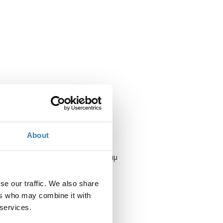
About
Πότε;
Δευτέρα, 10 Ιουλίου 2017
6:30 μμ
Προσθήκη στο ημερολόγιό σας
se our traffic. We also share
ers who may combine it with
 services.
Πού;