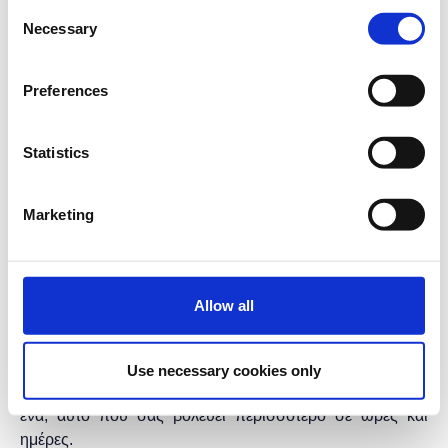
Consent
διαδικασία. Κατά την διάρκεια του σεμιναρίου θα
Necessary
Selection
πραγματοποιηθεί εισαγωγή στο PowerPoint, καθώς και
περιγραφή των βασικών χαρακτηριστικών του. Στη
Preferences
συνέχεια οι εκπαιδευτικοί θα προχωρήσουν στη
δημιουργία διαφανειών, προκειμένου να εξασκηθούν σε
όσα έμαθαν.
Statistics
Διάρκεια προγράμματος:
2 ώρες.
Στο
Found.ation
Marketing
Η εκδήλωση γίνεται
με την υποστήριξη της
"
Microsoft
Hellas"
και η
συμμετοχή για το κοινό είναι
δωρεάν.
Allow all
* Τα μαθήματα γίνονται μόνο με φυσική παρουσία.
* Τα μαθήματα με το ίδιο τίτλο έχουν και το ίδιο
Use necessary cookies only
περιεχόμενο, οπότε επιλέξτε να κάνετε έγγραφή μόνο σε
ένα, αυτό που σας βολεύει περισσότερο σε ώρες και
ημέρες.