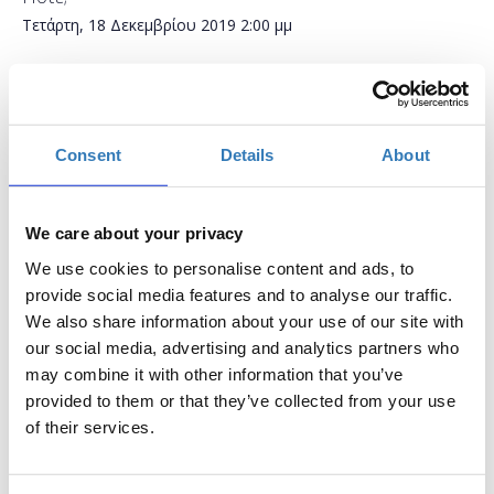
Τετάρτη, 18 Δεκεμβρίου 2019
2:00 μμ
Προσθήκη στο ημερολόγιό σας
Found.ation, Αθήνα
Consent
Details
About
Η περίοδος εγγραφών έχει λήξει.
Συμμετοχή
We care about your privacy
We use cookies to personalise content and ads, to
provide social media features and to analyse our traffic.
We also share information about your use of our site with
our social media, advertising and analytics partners who
may combine it with other information that you’ve
Το σεμινάριο απευθύνεται σε εκπαιδευτικούς Α/θμιας και
provided to them or that they’ve collected from your use
Β/θμιας Εκπαίδευσης (Δημόσιας και Ιδιωτικής), οι οποίοι
of their services.
έχουν ελάχιστη εμπειρία στη δημιουργία παρουσιάσεων
και επιθυμούν να μάθουν με ποιο τρόπο η χρήση τους
μπορεί να συμβάλει επιτυχώς στην εκπαιδευτική