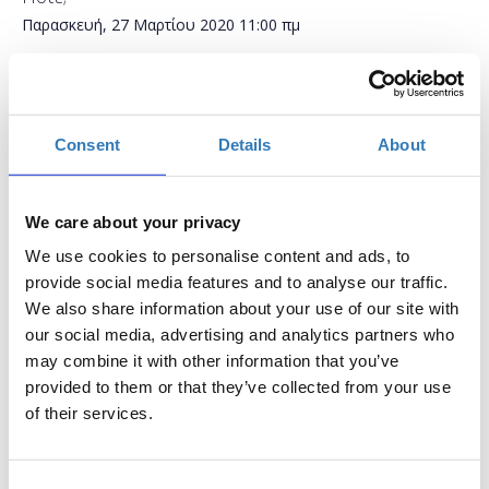
Παρασκευή, 27 Μαρτίου 2020
11:00 πμ
Προσθήκη στο ημερολόγιό σας
Online,
Consent
Details
About
Η περίοδος εγγραφών έχει λήξει.
Συμμετοχή
We care about your privacy
We use cookies to personalise content and ads, to
provide social media features and to analyse our traffic.
We also share information about your use of our site with
our social media, advertising and analytics partners who
Δωρεάν On Line σεμινάριο.
may combine it with other information that you’ve
Το σεμινάριο απευθύνεται σε εκπαιδευτικούς Α/θμιας και
provided to them or that they’ve collected from your use
Β/θμιας Εκπαίδευσης (Δημόσιας και Ιδιωτικής), οι οποίοι
of their services.
έχουν ελάχιστη εμπειρία στη δημιουργία παρουσιάσεων
και επιθυμούν να μάθουν με ποιο τρόπο η χρήση τους
μπορεί να συμβάλει επιτυχώς στην εκπαιδευτική
Consent