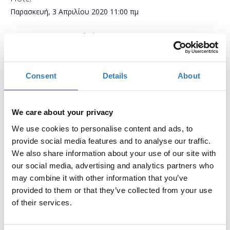
Παρασκευή, 3 Απριλίου 2020
11:00 πμ
Προσθήκη στο ημερολόγιό σας
Online,
Consent
Details
About
Η περίοδος εγγραφών έχει λήξει.
Συμμετοχή
We care about your privacy
We use cookies to personalise content and ads, to
provide social media features and to analyse our traffic.
We also share information about your use of our site with
our social media, advertising and analytics partners who
may combine it with other information that you’ve
Δωρεάν On Line σεμινάριο.
provided to them or that they’ve collected from your use
Το σεμινάριο απευθύνεται σε εκπαιδευτικούς Α/θμιας και
of their services.
Β/θμιας Εκπαίδευσης (Δημόσιας και Ιδιωτικής), οι οποίοι
έχουν ελάχιστη εμπειρία στη δημιουργία παρουσιάσεων
και επιθυμούν να μάθουν με ποιο τρόπο η χρήση τους