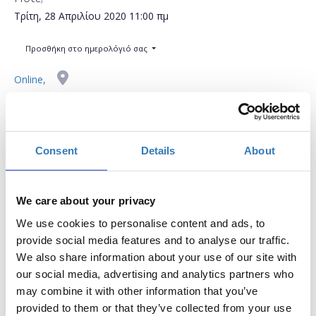
Τρίτη, 28 Απριλίου 2020
11:00 πμ
Προσθήκη στο ημερολόγιό σας
Online,
Η περίοδος εγγραφών έχει λήξει.
Συμμετοχή
Consent
Details
About
We care about your privacy
We use cookies to personalise content and ads, to
provide social media features and to analyse our traffic.
Δωρεάν On Line σεμινάριο.
We also share information about your use of our site with
Το σεμινάριο απευθύνεται σε εκπαιδευτικούς Α/θμιας και
our social media, advertising and analytics partners who
Β/θμιας Εκπαίδευσης (Δημόσιας και Ιδιωτικής), οι οποίοι
may combine it with other information that you’ve
έχουν ελάχιστη εμπειρία στη δημιουργία παρουσιάσεων
provided to them or that they’ve collected from your use
και επιθυμούν να μάθουν με ποιο τρόπο η χρήση τους