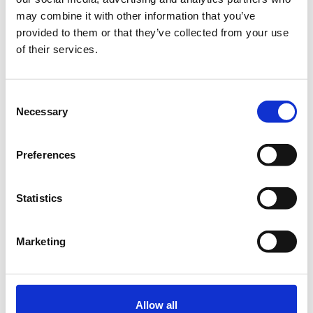
may combine it with other information that you’ve
Σύντομη περιγραφή:
provided to them or that they’ve collected from your use
Σε αυτόν τον κύκλο μαθημάτων θα εμβαθύνουμε στα
of their services.
εργαλεία και τις δυνατότητες της Python εστιάζοντας
σε περισσότερο προχωρημένες έννοιες.
Consent
Αντικείμενα μαθήματος:
Necessary
Selection
- Classes
- Objects
Preferences
- Functions & Methods
Statistics
- Modules
- Errors
Marketing
- Εισαγωγή στα Python frameworks (Django, Flask)
Τα μαθήματα γίνονται μόνο με φυσική παρουσία.
Allow all
Διάρκεια προγράμματος:
8 ώρες.