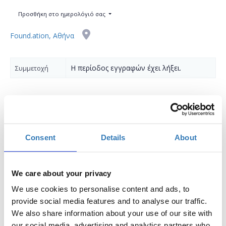
Προσθήκη στο ημερολόγιό σας
Found.ation, Αθήνα
Η περίοδος εγγραφών έχει λήξει.
Συμμετοχή
Consent
Details
About
Σε ποιούς απευθύνεται:
Άτομα με κάποια εμπειρία στην Python που θέλουν
να εμβαθύνουν περισσότερο στις δυνατότητες της
We care about your privacy
γλώσσας.
We use cookies to personalise content and ads, to
Προαπαιτούμενα:
Καλή γνώση υπολογιστών.
provide social media features and to analyse our traffic.
Παρακολούθηση του σεμιναρίου “Εισαγωγή στην
We also share information about your use of our site with
Python”.
our social media, advertising and analytics partners who