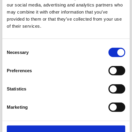
Σύντομη περιγραφή:
our social media, advertising and analytics partners who
may combine it with other information that you’ve
Σε αυτόν τον κύκλο μαθημάτων θα προχωρήσουμε στις
provided to them or that they’ve collected from your use
κάνουμε μια εισαγωγή στη γλώσσα προγραμματισμού
of their services.
Python και τη χρήση της. Εστιάζοντας στην
προγραμματιστική λογική και θεωρία, θα περιγράψουμε
το συντακτικό και τις δυνατότητες της γλώσσας, τη βασική
Consent
δομή και τα εργαλεία της.
Necessary
Selection
Αντικείμενα μαθήματος:
- Η γλώσσα και το οικοσύστημα της Python
Preferences
- Εγκατάσταση και εργαλεία
Statistics
- Που χρησιμοποιείται η Python
- Tα δομικά στοιχεία της Python
Marketing
- Εισαγωγή στην λογική και τις έννοιες του
προγραμματισμού
Τα μαθήματα γίνονται μόνο με φυσική παρουσία.