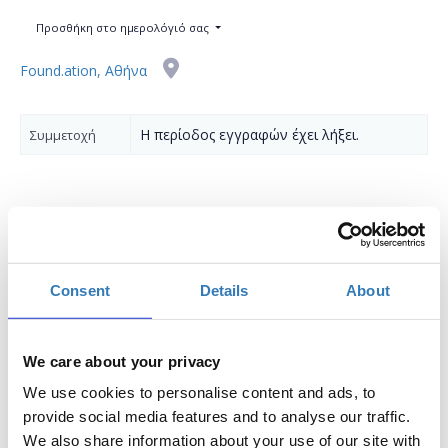
Προσθήκη στο ημερολόγιό σας
Found.ation, Αθήνα
Η περίοδος εγγραφών έχει λήξει.
Συμμετοχή
Σε ποιούς απευθύνεται:
Consent
Details
About
Άτομα με ελάχιστη εμπειρία στον προγραμματισμό που
θέλουν κάνουν τα πρώτα τους βήματα στην ανάπτυξη
εφαρμογών χρησιμοποιώντας τη γλώσσα Python.
We care about your privacy
We use cookies to personalise content and ads, to
Προαπαιτούμενα:
Καλή γνώση υπολογιστών. Βασικές
provide social media features and to analyse our traffic.
γνώσεις μαθηματικών.
We also share information about your use of our site with