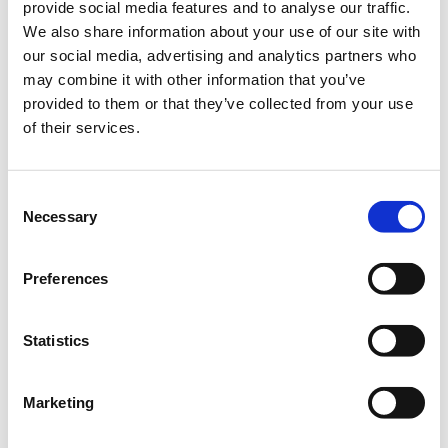
provide social media features and to analyse our traffic.
εφαρμογών χρησιμοποιώντας τη γλώσσα Python.
We also share information about your use of our site with
Προαπαιτούμενα:
Καλή γνώση υπολογιστών. Βασικές
our social media, advertising and analytics partners who
γνώσεις μαθηματικών.
may combine it with other information that you’ve
provided to them or that they’ve collected from your use
Σύντομη περιγραφή:
of their services.
Σε αυτόν τον κύκλο μαθημάτων θα κάνουμε μια εισαγωγή
στη γλώσσα προγραμματισμού Python και τη χρήση της.
Εστιάζοντας στην προγραμματιστική λογική και θεωρία,
Consent
θα περιγράψουμε το συντακτικό και τις δυνατότητες της
Necessary
Selection
γλώσσας, τη βασική δομή και τα εργαλεία της.
Αντικείμενα μαθήματος:
Preferences
- Η γλώσσα και το οικοσύστημα της Python
Statistics
- Εγκατάσταση και εργαλεία
- Που χρησιμοποιείται η Python
Marketing
- Tα δομικά στοιχεία της Python