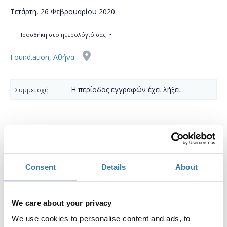
-
Τετάρτη, 26 Φεβρουαρίου 2020
Προσθήκη στο ημερολόγιό σας
Found.ation, Αθήνα
Η περίοδος εγγραφών έχει λήξει.
Συμμετοχή
Το σεμινάριο θα πραγματοποιηθεί σε δυο μέρη: 19/02
Consent
Details
About
& 26/02 (15:00 - 18:00)
Σε ποιούς απευθύνεται:
We care about your privacy
Άτομα με ελάχιστη εμπειρία στον προγραμματισμό που
We use cookies to personalise content and ads, to
θέλουν κάνουν τα πρώτα τους βήματα στην ανάπτυξη