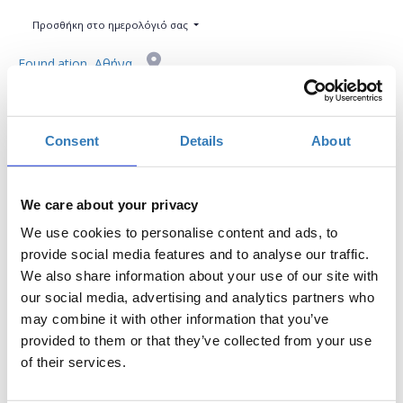
Προσθήκη στο ημερολόγιό σας
Found.ation, Αθήνα
Η περίοδος εγγραφών έχει λήξει.
Συμμετοχή
Consent
Details
About
We care about your privacy
We use cookies to personalise content and ads, to
provide social media features and to analyse our traffic.
Το σεμινάριο απευθύνεται σε εκπαιδευτικούς Α/
We also share information about your use of our site with
θμιας και Β/θμιας Εκπαίδευσης (Δημόσιας και
our social media, advertising and analytics partners who
Ιδιωτικής), οι οποίοι έχουν ελάχιστη εμπειρία στον
may combine it with other information that you’ve
προγραμματισμό και θέλουν κάνουν τα πρώτα τους
provided to them or that they’ve collected from your use
βήματα στην ανάπτυξη εκπαιδευτικών εφαρμογών
of their services.
χρησιμοποιώντας τη γλώσσα Python. Στο παρόν