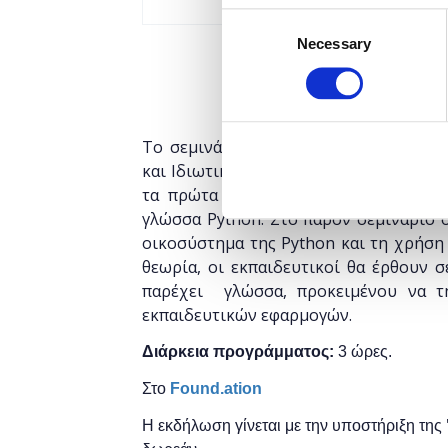
Consent
Necessary
Selection
Το σεμινάριο απευθύνεται σε εκπαιδευ
και Ιδιωτικής), οι οποίοι έχουν ελάχι
τα πρώτα τους βήματα στην ανάπτυξ
γλώσσα Python. Στο παρόν σεμινάριο ο
οικοσύστημα της Python και τη χρήση 
θεωρία, οι εκπαιδευτικοί θα έρθουν σ
παρέχει γλώσσα, προκειμένου να τη
εκπαιδευτικών εφαρμογών.
Διάρκεια προγράμματος:
3 ώρες.
Στο
Found.ation
Η εκδήλωση γίνεται
με την υποστήριξη της