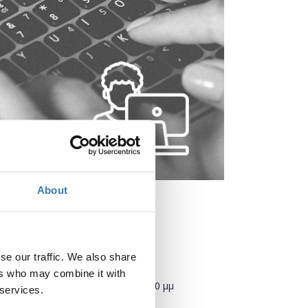
About
se our traffic. We also share
Πότε;
ers who may combine it with
Πέμπτη, 16 Ιανουαρίου 2020
3:00 μμ
 services.