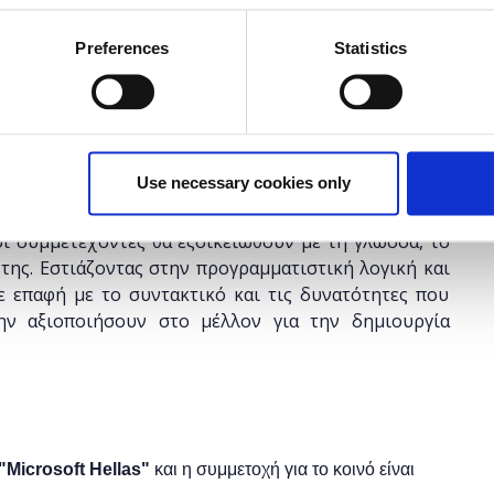
έχει λήξει.
Preferences
Statistics
τικούς Α/θμιας και Β/θμιας Εκπαίδευσης (Δημόσιας
Use necessary cookies only
στη εμπειρία στον προγραμματισμό και θέλουν κάνουν
η εκπαιδευτικών εφαρμογών χρησιμοποιώντας τη
ι συμμετέχοντες θα εξοικειωθούν με τη γλώσσα, το
της. Εστιάζοντας στην προγραμματιστική λογική και
ε επαφή με το συντακτικό και τις δυνατότητες που
ν αξιοποιήσουν στο μέλλον για την δημιουργία
"
Microsoft
Hellas"
και η
συμμετοχή για το κοινό είναι