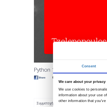
Consent
Python 1 (για εκπαιδευτικούς) 
We care about your privacy
We use cookies to personalis
information about your use of
other information that you’ve
Συμμετοχή