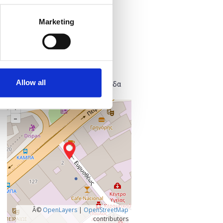
Προσθήκη στο ημερολόγιό σας
Marketing
Πού;
Found.ation
Ευρυσθέως 2
118 54 Αθήνα
Allow all
Κεντρικός Τομέας Αθηνών, Ελλάδα
+
–
Â©
OpenLayers
|
OpenStreetMap
contributors