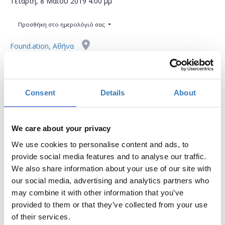
Τετάρτη, 8 Μαΐου 2019
4:00 μμ
Προσθήκη στο ημερολόγιό σας
Found.ation, Αθήνα
Η περίοδος εγγραφών έχει λήξει.
Συμμετοχή
Consent
Details
About
We care about your privacy
We use cookies to personalise content and ads, to
provide social media features and to analyse our traffic.
Στόχος αυτού του σεμιναρίου είναι να ωθήσει
We also share information about your use of our site with
εκπαιδευτικούς σε νέες διαδραστικές και δυναμικές
our social media, advertising and analytics partners who
μεθοδολογίες μάθησης όπως είναι το Raspberry Pi.
may combine it with other information that you’ve
provided to them or that they’ve collected from your use
ΒΑΣΙΚΑ ΣΗΜΕΙΑ:
of their services.
* Τι είναι ένα Raspberry Pi;