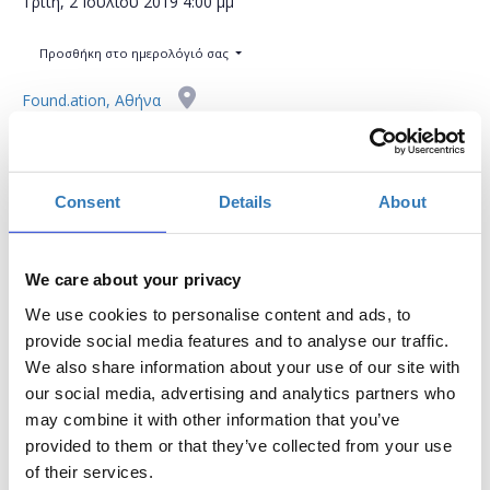
Τρίτη, 2 Ιουλίου 2019
4:00 μμ
Προσθήκη στο ημερολόγιό σας
Found.ation, Αθήνα
Η περίοδος εγγραφών έχει λήξει.
Συμμετοχή
Consent
Details
About
We care about your privacy
We use cookies to personalise content and ads, to
provide social media features and to analyse our traffic.
Στόχος αυτού του σεμιναρίου είναι να ωθήσει
We also share information about your use of our site with
εκπαιδευτικούς σε νέες διαδραστικές και δυναμικές
our social media, advertising and analytics partners who
μεθοδολογίες μάθησης όπως είναι το Raspberry Pi.
may combine it with other information that you’ve
provided to them or that they’ve collected from your use
ΒΑΣΙΚΑ ΣΗΜΕΙΑ:
of their services.
* Τι είναι ένα Raspberry Pi;