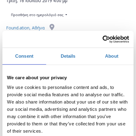
Τρίτη, 16 Ιουλίου 2019
4:00 μμ
Προσθήκη στο ημερολόγιό σας
Found.ation, Αθήνα
Η περίοδος εγγραφών έχει λήξει.
Συμμετοχή
Consent
Details
About
We care about your privacy
We use cookies to personalise content and ads, to
provide social media features and to analyse our traffic.
Στόχος αυτού του σεμιναρίου είναι να ωθήσει
We also share information about your use of our site with
εκπαιδευτικούς σε νέες διαδραστικές και δυναμικές
our social media, advertising and analytics partners who
μεθοδολογίες μάθησης όπως είναι το Raspberry Pi.
may combine it with other information that you’ve
provided to them or that they’ve collected from your use
ΒΑΣΙΚΑ ΣΗΜΕΙΑ:
of their services.
* Τι είναι ένα Raspberry Pi;