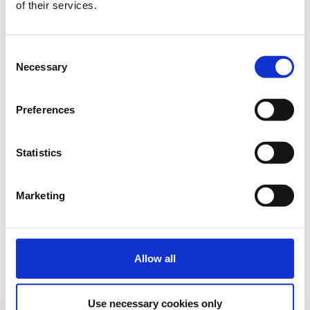
of their services.
* Πώς χρησιμοποιείται;
* Πώς μπορεί να βοηθήσει την εκπαίδευση των παιδιών;
Consent
Necessary
Selection
* Και πώς όλα αυτά μπορούν να συνδυαστούν για να
αναβαθμίσουν την εκπαιδευτική διαδικασία;
Preferences
Αυτά και άλλα πολλά θα απαντηθούν σε αυτό το
σεμινάριο.
Statistics
Τα μαθήματα γίνονται μόνο με φυσική παρουσία.
Διάρκεια προγράμματος:
2 ώρες.
Marketing
Στο κτήριο της
Λέλας Καραγιάννη.
* Στην
Οικία Λέλα Καραγιάννη
του
Δήμου
Αθηναίων
υλοποιείται το πρόγραμμα
Start
Allow all
Project
από την
Socialinnov
με την υποστήριξη
της
Microsoft
και η
συμμετοχή για το κοινό
είναι
δωρεάν
.
Use necessary cookies only