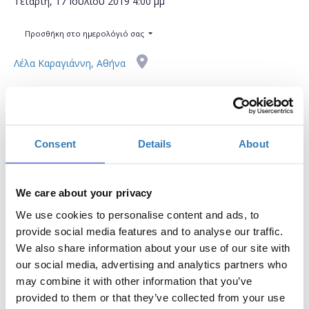
Τετάρτη, 17 Ιουλίου 2019
4:00 μμ
Προσθήκη στο ημερολόγιό σας
Λέλα Καραγιάννη, Αθήνα
Η περίοδος εγγραφών έχει λήξει.
Συμμετοχή
Consent
Details
About
We care about your privacy
We use cookies to personalise content and ads, to
Στόχος αυτού του σεμιναρίου είναι να ωθήσει
provide social media features and to analyse our traffic.
εκπαιδευτικούς σε νέες διαδραστικές και δυναμικές
We also share information about your use of our site with
μεθοδολογίες μάθησης όπως είναι το Raspberry Pi.
our social media, advertising and analytics partners who
may combine it with other information that you’ve
ΒΑΣΙΚΑ ΣΗΜΕΙΑ:
provided to them or that they’ve collected from your use
* Τι είναι ένα Raspberry Pi;