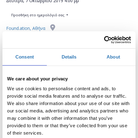
Δευτέρα, 7 Οκτωβρίου 2019
4:00 μμ
Προσθήκη στο ημερολόγιό σας
Found.ation, Αθήνα
Η περίοδος εγγραφών έχει λήξει.
Συμμετοχή
Consent
Details
About
We care about your privacy
We use cookies to personalise content and ads, to
provide social media features and to analyse our traffic.
Στόχος αυτού του σεμιναρίου είναι να ωθήσει
We also share information about your use of our site with
εκπαιδευτικούς σε νέες διαδραστικές και δυναμικές
our social media, advertising and analytics partners who
μεθοδολογίες μάθησης όπως είναι το Raspberry Pi.
may combine it with other information that you’ve
provided to them or that they’ve collected from your use
ΒΑΣΙΚΑ ΣΗΜΕΙΑ:
of their services.
* Τι είναι ένα Raspberry Pi;