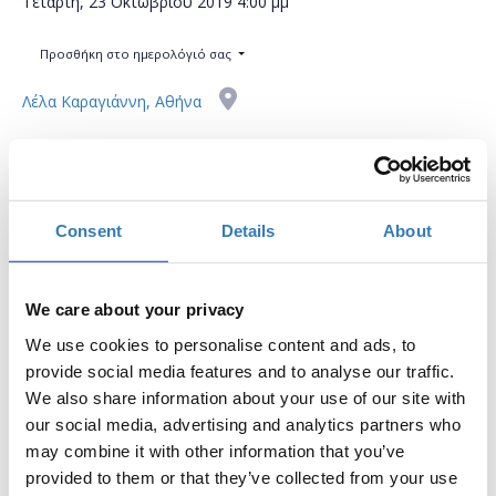
Τετάρτη, 23 Οκτωβρίου 2019
4:00 μμ
Προσθήκη στο ημερολόγιό σας
Λέλα Καραγιάννη, Αθήνα
Η περίοδος εγγραφών έχει λήξει.
Συμμετοχή
Consent
Details
About
We care about your privacy
We use cookies to personalise content and ads, to
Στόχος αυτού του σεμιναρίου είναι να ωθήσει
provide social media features and to analyse our traffic.
εκπαιδευτικούς σε νέες διαδραστικές και δυναμικές
We also share information about your use of our site with
μεθοδολογίες μάθησης όπως είναι το Raspberry Pi.
our social media, advertising and analytics partners who
may combine it with other information that you’ve
ΒΑΣΙΚΑ ΣΗΜΕΙΑ:
provided to them or that they’ve collected from your use
* Τι είναι ένα Raspberry Pi;