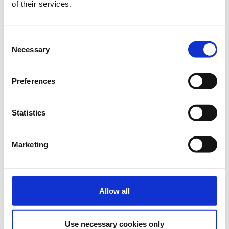
of their services.
* Πώς χρησιμοποιείται;
* Πώς μπορεί να βοηθήσει την εκπαίδευση των παιδιών;
Consent
Necessary
Selection
* Και πώς όλα αυτά μπορούν να συνδυαστούν για να
αναβαθμίσουν την εκπαιδευτική διαδικασία;
Preferences
Αυτά και άλλα πολλά θα απαντηθούν σε αυτό το
σεμινάριο.
Statistics
Τα μαθήματα γίνονται μόνο με φυσική παρουσία.
Διάρκεια προγράμματος:
2 ώρες.
Marketing
Στο κτήριο της
Λέλας Καραγιάννη.
* Στην
Οικία Λέλα Καραγιάννη
του
Δήμου
Αθηναίων
υλοποιείται το πρόγραμμα
Start
Allow all
Project
από την
Socialinnov
με την υποστήριξη
της
Microsoft
και η
συμμετοχή για το κοινό
είναι
δωρεάν
.
Use necessary cookies only