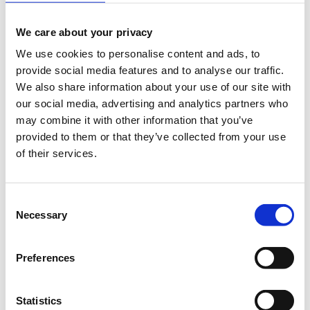
We care about your privacy
We use cookies to personalise content and ads, to
provide social media features and to analyse our traffic.
Το σεμινάριο απευθύνεται σε εκπαιδευτικούς Α/θμιας και
We also share information about your use of our site with
Β/θμιας Εκπαίδευσης (Δημόσιας και Ιδιωτικής), οι οποίοι
our social media, advertising and analytics partners who
επιθυμούν να εξοικειωθούν με τη χρήση του Scratch και
may combine it with other information that you’ve
να μάθουν πως μπορούν να δημιουργήσουν
provided to them or that they’ve collected from your use
εκπαιδευτικές ιστορίες και παιχνίδια, οι οποίες προάγουν
of their services.
την βιωματική μάθηση και μετατρέπουν το μάθημα σε
παιχνίδι!
Consent
Διάρκεια προγράμματος:
2 ώρες.
Necessary
Selection
Στο
Found.ation
Η εκδήλωση γίνεται
με την υποστήριξη της
Preferences
"
Microsoft
Hellas"
και η
συμμετοχή για το κοινό είναι
δωρεάν.
Statistics