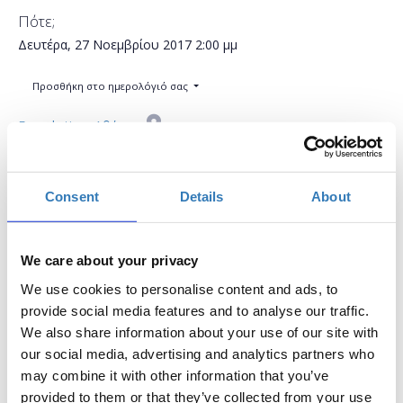
Πότε;
Δευτέρα, 27 Νοεμβρίου 2017
2:00 μμ
Προσθήκη στο ημερολόγιό σας
Found.ation, Αθήνα
Η περίοδος εγγραφών έχει λήξει.
Συμμετοχή
Consent
Details
About
We care about your privacy
We use cookies to personalise content and ads, to
provide social media features and to analyse our traffic.
We also share information about your use of our site with
Το workshop έχει στόχο να δώσει την δυνατότητα
our social media, advertising and analytics partners who
στους συμμετέχοντες να εκπαιδευτούν στη χρήση
may combine it with other information that you’ve
σημαντικών μέσων κοινωνικής δικτύωσης, να
provided to them or that they’ve collected from your use
μάθουν τον τρόπο μέτρησης της