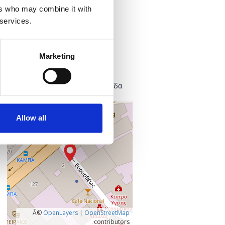
Προσθήκη στο ημερολόγιό σας
ers who may combine it with
 services.
Πού;
Found.ation
Marketing
Ευρυσθέως 2
118 54 Αθήνα
Κεντρικός Τομέας Αθηνών, Ελλάδα
+
Allow all
–
Â©
OpenLayers
|
OpenStreetMap
contributors