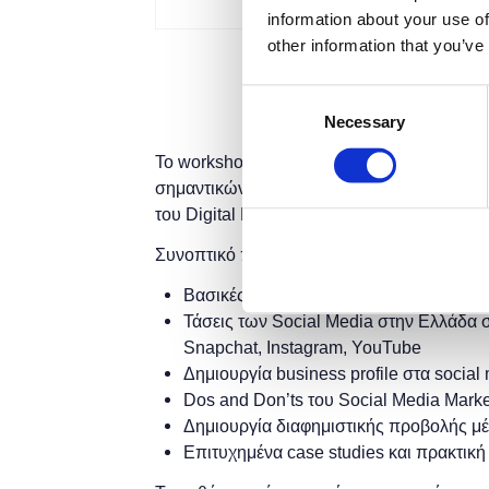
information about your use of
other information that you’ve
Consent
Necessary
Selection
Το workshop έχει στόχο να δώσει την δυνα
σημαντικών μέσων κοινωνικής δικτύωσης, 
του Digital Marketing και να δουν βέλτιστε
Συνοπτικό πρόγραμμα:
Βασικές Έννοιες Digital Marketing
Τάσεις των Social Media στην Ελλάδα σ
Snapchat, Instagram, YouTube
Δημιουργία business profile στα social
Dos and Don’ts του Social Media Marke
Δημιουργία διαφημιστικής προβολής μ
Επιτυχημένα case studies και πρακτική