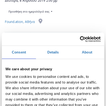
Δευτέρα, 8 Απριλίου 2019
2:00 μμ
Προσθήκη στο ημερολόγιό σας
Found.ation, Αθήνα
Η περίοδος εγγραφών έχει λήξει.
Συμμετοχή
Consent
Details
About
We care about your privacy
We use cookies to personalise content and ads, to
Το workshop έχει στόχο να δώσει την δυνατότητα στους
provide social media features and to analyse our traffic.
συμμετέχοντες να εκπαιδευτούν στη χρήση σημαντικών
We also share information about your use of our site with
μέσων κοινωνικής δικτύωσης, να μάθουν τον τρόπο
our social media, advertising and analytics partners who
μέτρησης της αποτελεσματικότητας του Digital Marketing
may combine it with other information that you’ve
και να δουν βέλτιστες πρακτικές απο καταξιωμένα brands.
provided to them or that they’ve collected from your use