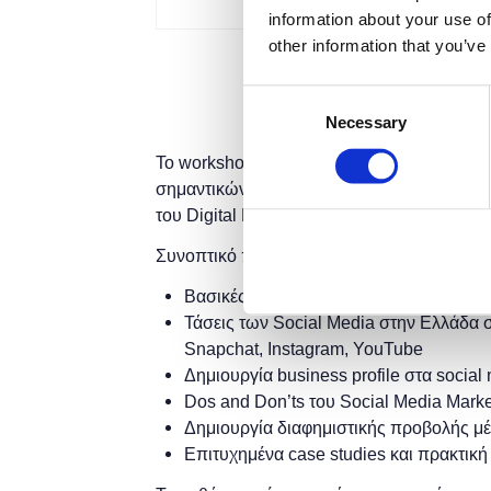
information about your use of
other information that you’ve
Consent
Necessary
Selection
Το workshop έχει στόχο να δώσει την δυνα
σημαντικών μέσων κοινωνικής δικτύωσης, 
του Digital Marketing και να δουν βέλτιστε
Συνοπτικό πρόγραμμα:
Βασικές Έννοιες Digital Marketing
Τάσεις των Social Media στην Ελλάδα σ
Snapchat, Instagram, YouTube
Δημιουργία business profile στα social
Dos and Don’ts του Social Media Marke
Δημιουργία διαφημιστικής προβολής μ
Επιτυχημένα case studies και πρακτική