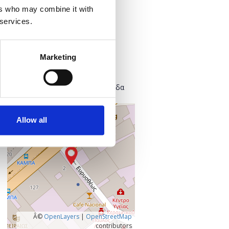
Προσθήκη στο ημερολόγιό σας
ers who may combine it with
 services.
Πού;
Found.ation
Marketing
Ευρυσθέως 2
118 54 Αθήνα
Κεντρικός Τομέας Αθηνών, Ελλάδα
+
Allow all
–
Â©
OpenLayers
|
OpenStreetMap
contributors