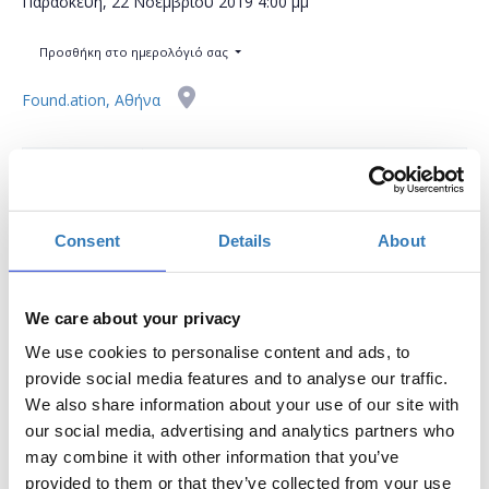
Παρασκευή, 22 Νοεμβρίου 2019
4:00 μμ
Προσθήκη στο ημερολόγιό σας
Found.ation, Αθήνα
Η περίοδος εγγραφών έχει λήξει.
Συμμετοχή
Consent
Details
About
We care about your privacy
We use cookies to personalise content and ads, to
Το workshop έχει στόχο να δώσει την δυνατότητα στους
provide social media features and to analyse our traffic.
συμμετέχοντες να εκπαιδευτούν στη χρήση σημαντικών
We also share information about your use of our site with
μέσων κοινωνικής δικτύωσης, να μάθουν τον τρόπο
our social media, advertising and analytics partners who
μέτρησης της αποτελεσματικότητας του Digital Marketing
may combine it with other information that you’ve
και να δουν βέλτιστες πρακτικές απο καταξιωμένα brands.
provided to them or that they’ve collected from your use