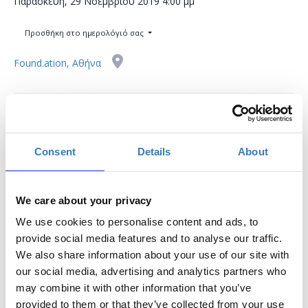
Παρασκευή, 29 Νοεμβρίου 2019
4:00 μμ
Προσθήκη στο ημερολόγιό σας
Found.ation, Αθήνα
Η περίοδος εγγραφών έχει λήξει.
Συμμετοχή
Consent
Details
About
We care about your privacy
We use cookies to personalise content and ads, to
Το workshop έχει στόχο να δώσει την δυνατότητα στους
provide social media features and to analyse our traffic.
συμμετέχοντες να εκπαιδευτούν στη χρήση σημαντικών
We also share information about your use of our site with
μέσων κοινωνικής δικτύωσης, να μάθουν τον τρόπο
our social media, advertising and analytics partners who
μέτρησης της αποτελεσματικότητας του Digital Marketing
may combine it with other information that you’ve
και να δουν βέλτιστες πρακτικές απο καταξιωμένα brands.
provided to them or that they’ve collected from your use