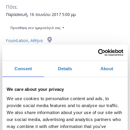
Πότε;
Παρασκευή, 16 Ιουνίου 2017
5:00 μμ
Προσθήκη στο ημερολόγιό σας
Found.ation, Αθήνα
Η περίοδος εγγραφών έχει λήξει.
Συμμετοχή
Consent
Details
About
We care about your privacy
We use cookies to personalise content and ads, to
provide social media features and to analyse our traffic.
Το workshop έχει στόχο να δώσει την δυνατότητα
We also share information about your use of our site with
στους συμμετέχοντες να εκπαιδευτούν στη χρήση
our social media, advertising and analytics partners who
σημαντικών μέσων κοινωνικής δικτύωσης, να
may combine it with other information that you’ve
μάθουν τον τρόπο μέτρησης της