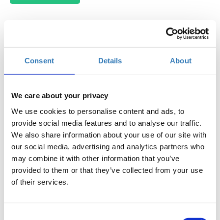
Το workshop έχει στόχο να δώσει την δυνατότητα
Consent
Details
About
στους συμμετέχοντες να εκπαιδευτούν στη χρήση
σημαντικών μέσων κοινωνικής δικτύωσης, να
μάθουν τον τρόπο μέτρησης της
We care about your privacy
αποτελεσματικότητας του Digital Marketing και να
We use cookies to personalise content and ads, to
δουν βέλτιστες πρακτικές απο καταξιωμένα brands.
provide social media features and to analyse our traffic.
Συνοπτικό πρόγραμμα:
We also share information about your use of our site with
our social media, advertising and analytics partners who
Βασικές Έννοιες Digital Marketing
may combine it with other information that you’ve
Τάσεις των Social Media στην Ελλάδα σήμερα και
provided to them or that they’ve collected from your use
διεθνώς: Facebook, Linkedln,Twitter, Snapchat,
of their services.
Instagram, YouTube
Δημιουργία business profile στα social media
Dos and Don’ts του Social Media Marketing
Consent