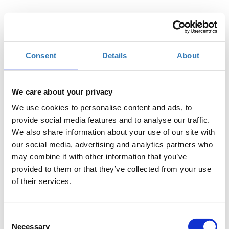
Το workshop έχει στόχο να δώσει την δυνατότητα
στους συμμετέχοντες να εκπαιδευτούν στη χρήση
Consent
Details
About
σημαντικών μέσων κοινωνικής δικτύωσης, να
μάθουν τον τρόπο μέτρησης της
αποτελεσματικότητας του Digital Marketing και να
We care about your privacy
δουν βέλτιστες πρακτικές απο καταξιωμένα brands.
We use cookies to personalise content and ads, to
provide social media features and to analyse our traffic.
Συνοπτικό πρόγραμμα:
We also share information about your use of our site with
Βασικές Έννοιες Digital Marketing
our social media, advertising and analytics partners who
Τάσεις των Social Media στην Ελλάδα σήμερα και
may combine it with other information that you’ve
διεθνώς: Facebook, Linkedln,Twitter, Snapchat,
provided to them or that they’ve collected from your use
Instagram, YouTube
of their services.
Δημιουργία business profile στα social media
Dos and Don’ts του Social Media Marketing
Δημιουργία διαφημιστικής προβολής μέσω social
Consent
media
Necessary
Selection