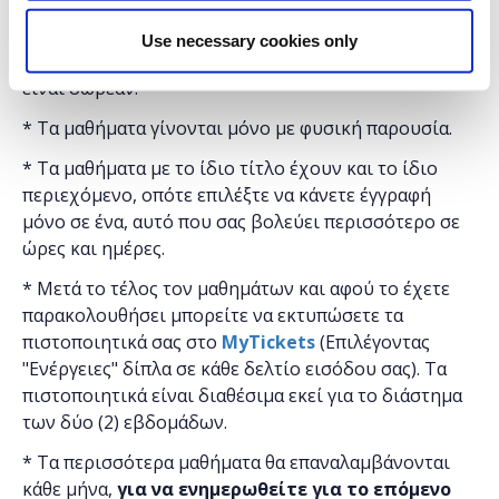
Η εκδήλωση γίνεται
με την υποστήριξη της
Use necessary cookies only
"
Microsoft
Ελλάς"
και η
συμμετοχή για το κοινό
είναι δωρεάν.
* Τα μαθήματα γίνονται μόνο με φυσική παρουσία.
* Τα μαθήματα με το ίδιο τίτλο έχουν και το ίδιο
περιεχόμενο, οπότε επιλέξτε να κάνετε έγγραφή
μόνο σε ένα, αυτό που σας βολεύει περισσότερο σε
ώρες και ημέρες.
* Μετά το τέλος τον μαθημάτων και αφού το έχετε
παρακολουθήσει μπορείτε να εκτυπώσετε τα
πιστοποιητικά ​σας στο
MyTickets
(Επιλέγοντας
"Ενέργειες" δίπλα σε κάθε δελτίο εισόδου σας). Τα
πιστοποιητικά είναι διαθέσιμα εκεί για το διάστημα
των δύο (2) εβδομάδων.
* Τα περισσότερα μαθήματα θα επαναλαμβάνονται
κάθε μήνα,
για να ενημερωθείτε για το επόμενο