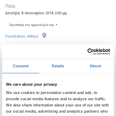
Πότε;
Δευτέρα, 8 Ιανουαρίου 2018
2:00 μμ
Προσθήκη στο ημερολόγιό σας
Found.ation, Αθήνα
Η περίοδος εγγραφών έχει λήξει.
Συμμετοχή
Consent
Details
About
We care about your privacy
We use cookies to personalise content and ads, to
Το workshop έχει στόχο να δώσει την δυνατότητα
provide social media features and to analyse our traffic.
στους συμμετέχοντες να εκπαιδευτούν στη χρήση
We also share information about your use of our site with
σημαντικών μέσων κοινωνικής δικτύωσης, να
our social media, advertising and analytics partners who
μάθουν τον τρόπο μέτρησης της