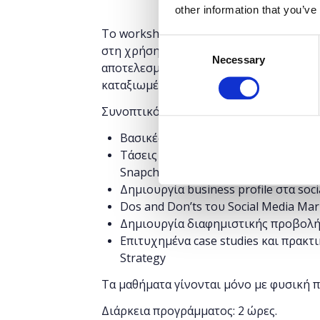
other information that you’ve
Το workshop έχει στόχο να δώσει την 
Consent
στη χρήση σημαντικών μέσων κοινωνικ
Necessary
Selection
αποτελεσματικότητας του Digital Marke
καταξιωμένα brands.
Συνοπτικό πρόγραμμα:
Βασικές Έννοιες Digital Marketing
Τάσεις των Social Media στην Ελλάδα
Snapchat, Instagram, YouTube
Δημιουργία business profile στα soci
Dos and Don’ts του Social Media Mar
Δημιουργία διαφημιστικής προβολής
Επιτυχημένα case studies και πρακτ
Strategy
Τα μαθήματα γίνονται μόνο με φυσική 
Διάρκεια προγράμματος: 2 ώρες.