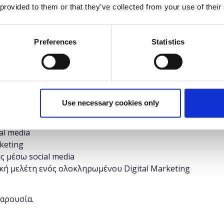
 provided to them or that they’ve collected from your use of their
δυνατότητα στους συμμετέχοντες να εκπαιδευτούν
ής δικτύωσης, να μάθουν τον τρόπο μέτρησης της
Preferences
Statistics
ting και να δουν βέλτιστες πρακτικές απο
Use necessary cookies only
 σήμερα και διεθνώς: Facebook, Linkedln,Twitter,
al media
keting
 μέσω social media
ική μελέτη ενός ολοκληρωμένου Digital Marketing
παρουσία.