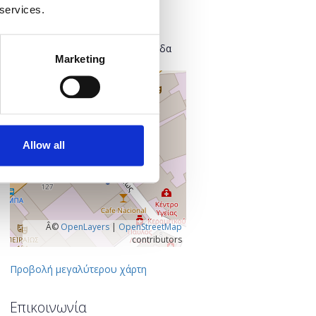
Found.ation
 services.
Ευρυσθέως 2
118 54 Αθήνα
Κεντρικός Τομέας Αθηνών, Ελλάδα
Marketing
+
–
Allow all
Â©
OpenLayers
|
OpenStreetMap
contributors
Προβολή μεγαλύτερου χάρτη
Επικοινωνία