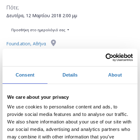
Πότε;
Δευτέρα, 12 Μαρτίου 2018
2:00 μμ
Προσθήκη στο ημερολόγιό σας
Found.ation, Αθήνα
Η περίοδος εγγραφών έχει λήξει.
Συμμετοχή
Consent
Details
About
We care about your privacy
We use cookies to personalise content and ads, to
Το workshop έχει στόχο να δώσει την δυνατότητα
provide social media features and to analyse our traffic.
στους συμμετέχοντες να εκπαιδευτούν στη χρήση
We also share information about your use of our site with
σημαντικών μέσων κοινωνικής δικτύωσης, να
our social media, advertising and analytics partners who
μάθουν τον τρόπο μέτρησης της
may combine it with other information that you’ve
αποτελεσματικότητας του Digital Marketing και να