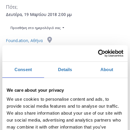
Πότε;
Δευτέρα, 19 Μαρτίου 2018
2:00 μμ
Προσθήκη στο ημερολόγιό σας
Found.ation, Αθήνα
Η περίοδος εγγραφών έχει λήξει.
Συμμετοχή
Consent
Details
About
We care about your privacy
We use cookies to personalise content and ads, to
Το workshop έχει στόχο να δώσει την δυνατότητα
provide social media features and to analyse our traffic.
στους συμμετέχοντες να εκπαιδευτούν στη χρήση
We also share information about your use of our site with
σημαντικών μέσων κοινωνικής δικτύωσης, να
our social media, advertising and analytics partners who
μάθουν τον τρόπο μέτρησης της
may combine it with other information that you’ve
αποτελεσματικότητας του Digital Marketing και να