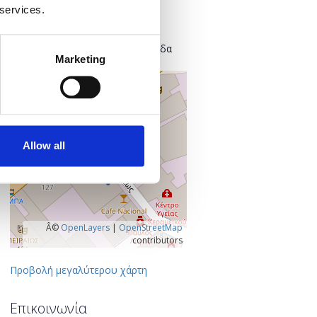
Found.ation
 services.
Ευρυσθέως 2
118 54 Αθήνα
Κεντρικός Τομέας Αθηνών, Ελλάδα
Marketing
+
–
Allow all
Â©
OpenLayers
|
OpenStreetMap
contributors
Προβολή μεγαλύτερου χάρτη
Επικοινωνία