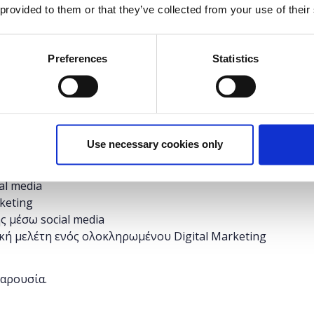
 provided to them or that they’ve collected from your use of their
δυνατότητα στους συμμετέχοντες να εκπαιδευτούν
ής δικτύωσης, να μάθουν τον τρόπο μέτρησης της
Preferences
Statistics
ting και να δουν βέλτιστες πρακτικές απο
Use necessary cookies only
 σήμερα και διεθνώς: Facebook, Linkedln,Twitter,
al media
keting
 μέσω social media
ική μελέτη ενός ολοκληρωμένου Digital Marketing
παρουσία.