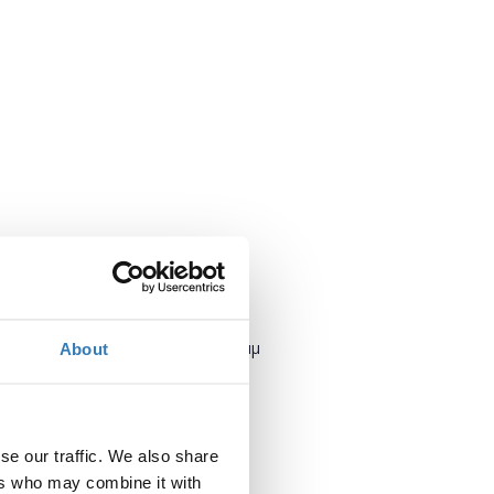
Πότε;
Δευτέρα, 2 Απριλίου 2018
2:00 μμ
About
Προσθήκη στο ημερολόγιό σας
se our traffic. We also share
Πού;
ers who may combine it with