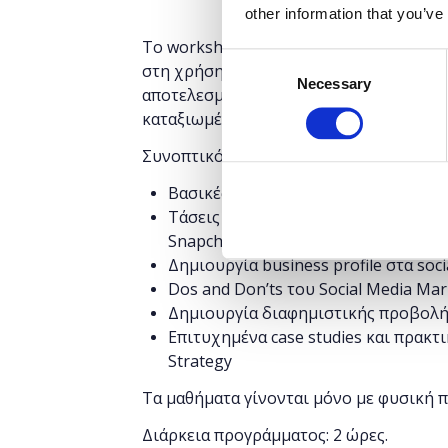
other information that you’ve
Το workshop έχει στόχο να δώσει την 
Consent
στη χρήση σημαντικών μέσων κοινωνικ
Necessary
Selection
αποτελεσματικότητας του Digital Marke
καταξιωμένα brands.
Συνοπτικό πρόγραμμα:
Βασικές Έννοιες Digital Marketing
Τάσεις των Social Media στην Ελλάδα
Snapchat, Instagram, YouTube
Δημιουργία business profile στα soci
Dos and Don’ts του Social Media Mar
Δημιουργία διαφημιστικής προβολής
Επιτυχημένα case studies και πρακτ
Strategy
Τα μαθήματα γίνονται μόνο με φυσική 
Διάρκεια προγράμματος: 2 ώρες.