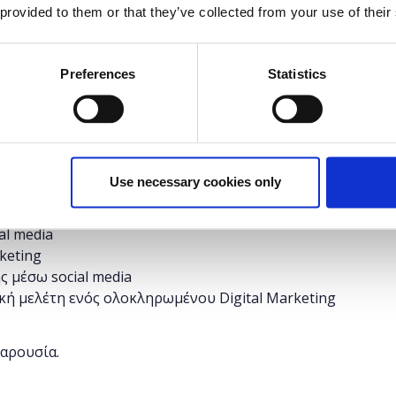
 provided to them or that they’ve collected from your use of their
δυνατότητα στους συμμετέχοντες να εκπαιδευτούν
ής δικτύωσης, να μάθουν τον τρόπο μέτρησης της
Preferences
Statistics
ting και να δουν βέλτιστες πρακτικές απο
Use necessary cookies only
 σήμερα και διεθνώς: Facebook, Linkedln,Twitter,
al media
keting
 μέσω social media
ική μελέτη ενός ολοκληρωμένου Digital Marketing
παρουσία.