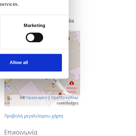
Found.ation
 services.
Ευρυσθέως 2
118 54 Αθήνα
Κεντρικός Τομέας Αθηνών, Ελλάδα
Marketing
+
–
Allow all
Â©
OpenLayers
|
OpenStreetMap
contributors
Προβολή μεγαλύτερου χάρτη
Επικοινωνία