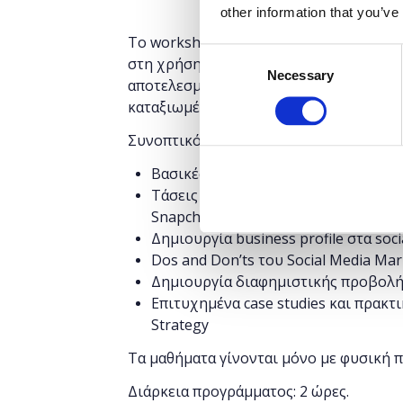
other information that you’ve
Το workshop έχει στόχο να δώσει την 
Consent
στη χρήση σημαντικών μέσων κοινωνικ
Necessary
Selection
αποτελεσματικότητας του Digital Marke
καταξιωμένα brands.
Συνοπτικό πρόγραμμα:
Βασικές Έννοιες Digital Marketing
Τάσεις των Social Media στην Ελλάδα
Snapchat, Instagram, YouTube
Δημιουργία business profile στα soci
Dos and Don’ts του Social Media Mar
Δημιουργία διαφημιστικής προβολής
Επιτυχημένα case studies και πρακτ
Strategy
Τα μαθήματα γίνονται μόνο με φυσική 
Διάρκεια προγράμματος: 2 ώρες.