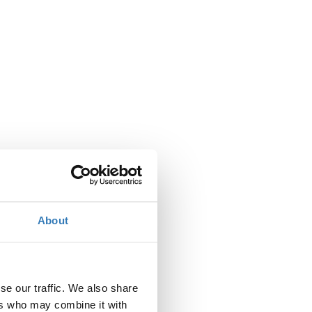
Πότε;
Δευτέρα, 7 Μαΐου 2018
2:00 μμ
About
Προσθήκη στο ημερολόγιό σας
se our traffic. We also share
Πού;
ers who may combine it with